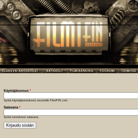
Käyttäjätunnus
*
Syötä käyttäjätunnuksesi sivustolle FilmiFIN.com.
Salasana
*
Syötä tunnuksesi salasana.