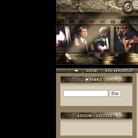
Hyppää pääsisältöön
Etsi
Hakulomake