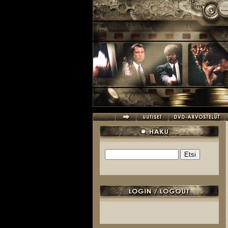
Hyppää pääsisältöön
Etsi
Hakulomake