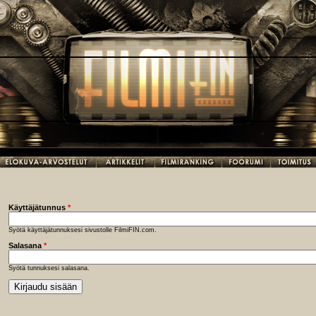
Käyttäjätunnus
*
Syötä käyttäjätunnuksesi sivustolle FilmiFIN.com.
Salasana
*
Syötä tunnuksesi salasana.