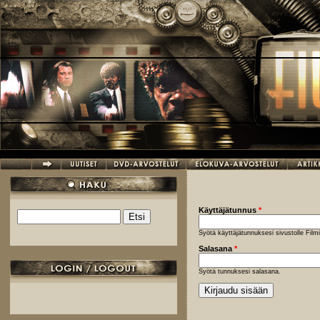
Hyppää pääsisältöön
Käyttäjätunnus
*
Etsi
Hakulomake
Syötä käyttäjätunnuksesi sivustolle Fil
Salasana
*
Syötä tunnuksesi salasana.