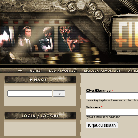
Hyppää pääsisältöön
Käyttäjätunnus
*
Etsi
Hakulomake
Syötä käyttäjätunnuksesi sivustolle Fil
Salasana
*
Syötä tunnuksesi salasana.