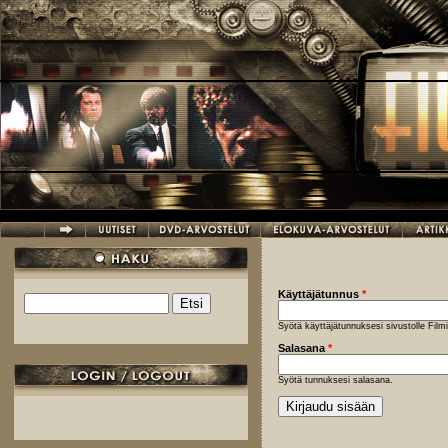
Hyppää pääsisältöön
Käyttäjätunnus
*
Etsi
Hakulomake
Syötä käyttäjätunnuksesi sivustolle Fil
Salasana
*
Syötä tunnuksesi salasana.