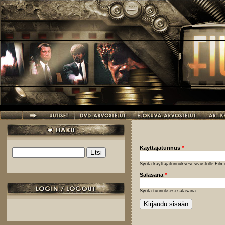
Hyppää pääsisältöön
Käyttäjätunnus
*
Etsi
Hakulomake
Syötä käyttäjätunnuksesi sivustolle Fil
Salasana
*
Syötä tunnuksesi salasana.