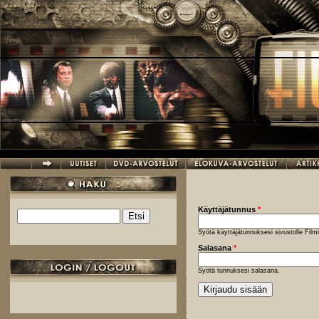
Hyppää pääsisältöön
Käyttäjätunnus
*
Etsi
Hakulomake
Syötä käyttäjätunnuksesi sivustolle Fil
Salasana
*
Syötä tunnuksesi salasana.