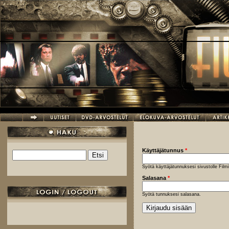
Hyppää pääsisältöön
Käyttäjätunnus
*
Etsi
Hakulomake
Syötä käyttäjätunnuksesi sivustolle Fil
Salasana
*
Syötä tunnuksesi salasana.