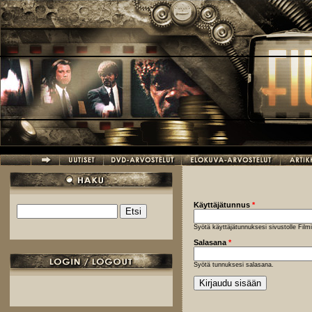
Hyppää pääsisältöön
Käyttäjätunnus
*
Etsi
Hakulomake
Syötä käyttäjätunnuksesi sivustolle Fil
Salasana
*
Syötä tunnuksesi salasana.