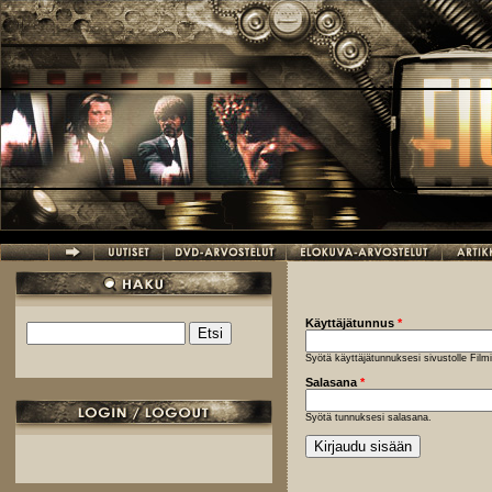
Hyppää pääsisältöön
Käyttäjätunnus
*
Etsi
Hakulomake
Syötä käyttäjätunnuksesi sivustolle Fil
Salasana
*
Syötä tunnuksesi salasana.