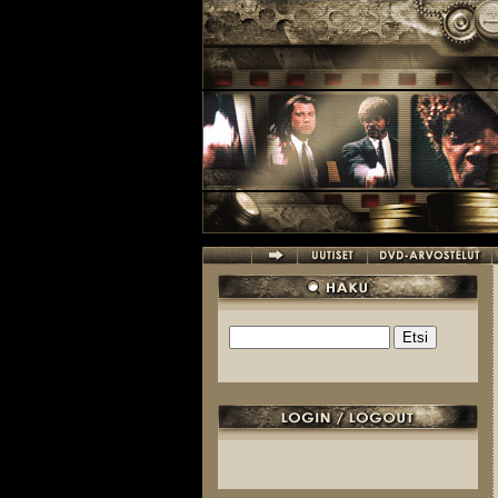
Hyppää pääsisältöön
Etsi
Hakulomake