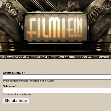
Käyttäjätunnus
*
Syötä käyttäjätunnuksesi sivustolle FilmiFIN.com.
Salasana
*
Syötä tunnuksesi salasana.