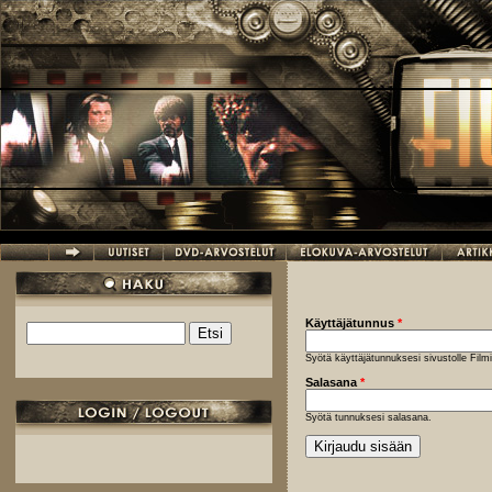
Hyppää pääsisältöön
Käyttäjätunnus
*
Etsi
Hakulomake
Syötä käyttäjätunnuksesi sivustolle Fil
Salasana
*
Syötä tunnuksesi salasana.