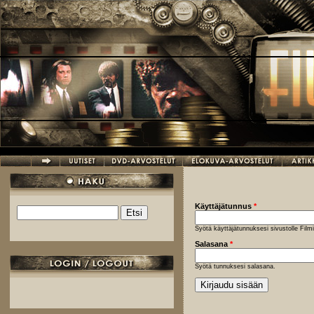
Hyppää pääsisältöön
Käyttäjätunnus
*
Etsi
Hakulomake
Syötä käyttäjätunnuksesi sivustolle Fil
Salasana
*
Syötä tunnuksesi salasana.