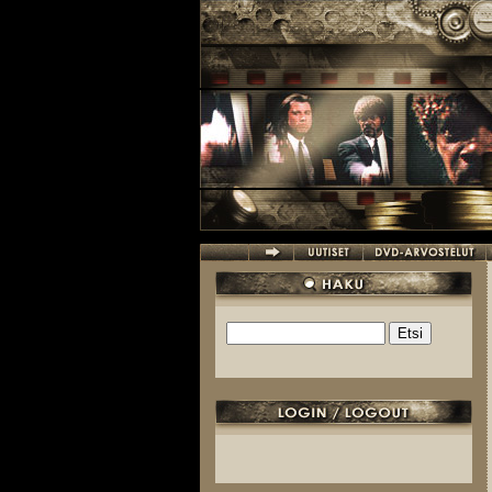
Hyppää pääsisältöön
Etsi
Hakulomake