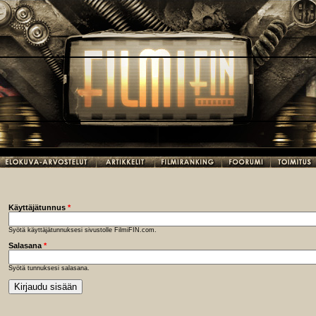
Käyttäjätunnus
*
Syötä käyttäjätunnuksesi sivustolle FilmiFIN.com.
Salasana
*
Syötä tunnuksesi salasana.