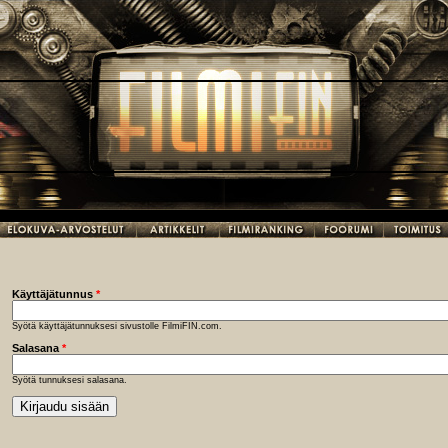
Käyttäjätunnus
*
Syötä käyttäjätunnuksesi sivustolle FilmiFIN.com.
Salasana
*
Syötä tunnuksesi salasana.