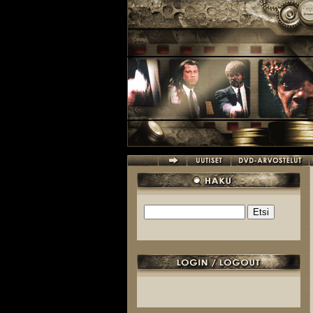
Hyppää pääsisältöön
Etsi
Hakulomake