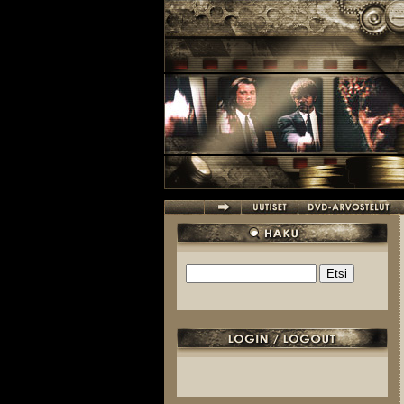
Hyppää pääsisältöön
Etsi
Hakulomake