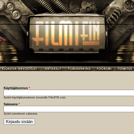
Käyttäjätunnus
*
Syötä käyttäjätunnuksesi sivustolle FilmiFIN.com.
Salasana
*
Syötä tunnuksesi salasana.