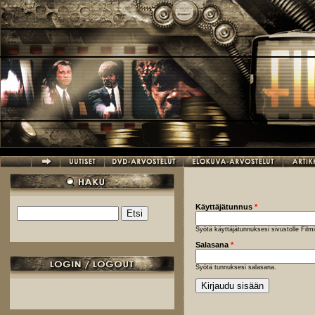
Hyppää pääsisältöön
Käyttäjätunnus
*
Etsi
Hakulomake
Syötä käyttäjätunnuksesi sivustolle Fil
Salasana
*
Syötä tunnuksesi salasana.