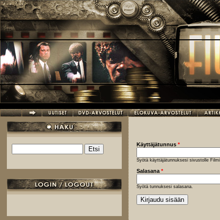
Hyppää pääsisältöön
Käyttäjätunnus
*
Etsi
Hakulomake
Syötä käyttäjätunnuksesi sivustolle Fil
Salasana
*
Syötä tunnuksesi salasana.