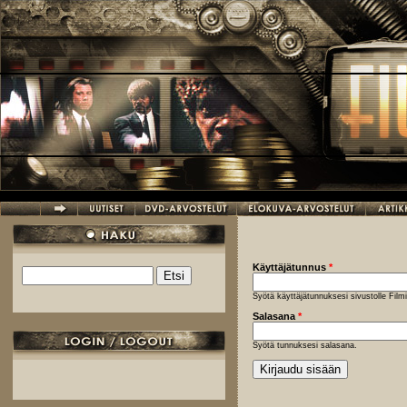
Hyppää pääsisältöön
Käyttäjätunnus
*
Etsi
Hakulomake
Syötä käyttäjätunnuksesi sivustolle Fil
Salasana
*
Syötä tunnuksesi salasana.