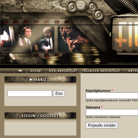
Hyppää pääsisältöön
Käyttäjätunnus
*
Etsi
Hakulomake
Syötä käyttäjätunnuksesi sivustolle Fil
Salasana
*
Syötä tunnuksesi salasana.