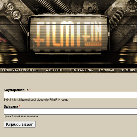
Käyttäjätunnus
*
Syötä käyttäjätunnuksesi sivustolle FilmiFIN.com.
Salasana
*
Syötä tunnuksesi salasana.