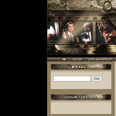
Hyppää pääsisältöön
Etsi
Hakulomake