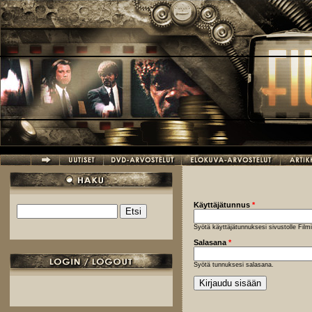
Hyppää pääsisältöön
Käyttäjätunnus
*
Etsi
Hakulomake
Syötä käyttäjätunnuksesi sivustolle Fil
Salasana
*
Syötä tunnuksesi salasana.