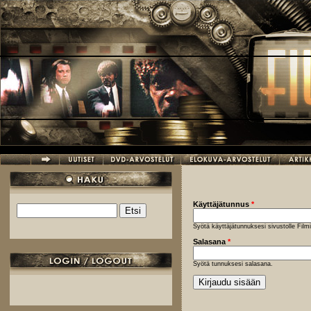
Hyppää pääsisältöön
Käyttäjätunnus
*
Etsi
Hakulomake
Syötä käyttäjätunnuksesi sivustolle Fil
Salasana
*
Syötä tunnuksesi salasana.