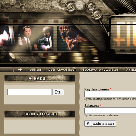
Hyppää pääsisältöön
Käyttäjätunnus
*
Etsi
Hakulomake
Syötä käyttäjätunnuksesi sivustolle Fil
Salasana
*
Syötä tunnuksesi salasana.