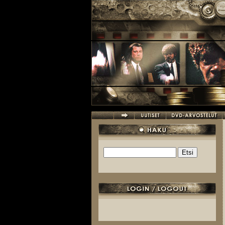
Hyppää pääsisältöön
Etsi
Hakulomake