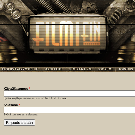
Käyttäjätunnus
*
Syötä käyttäjätunnuksesi sivustolle FilmiFIN.com.
Salasana
*
Syötä tunnuksesi salasana.