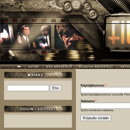
Hyppää pääsisältöön
Käyttäjätunnus
*
Etsi
Hakulomake
Syötä käyttäjätunnuksesi sivustolle Fil
Salasana
*
Syötä tunnuksesi salasana.