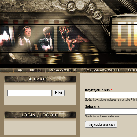
Hyppää pääsisältöön
Käyttäjätunnus
*
Etsi
Hakulomake
Syötä käyttäjätunnuksesi sivustolle Fil
Salasana
*
Syötä tunnuksesi salasana.