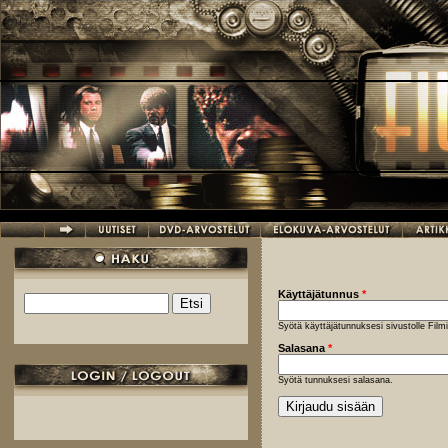
Hyppää pääsisältöön
Käyttäjätunnus
*
Etsi
Hakulomake
Syötä käyttäjätunnuksesi sivustolle Fil
Salasana
*
Syötä tunnuksesi salasana.