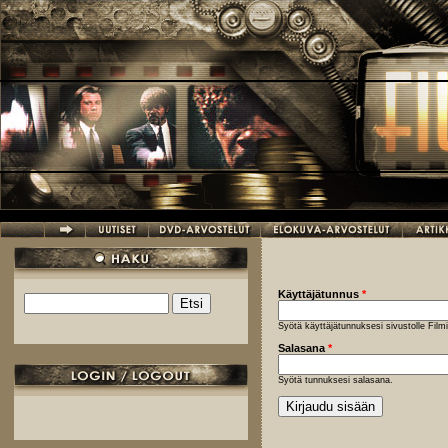
Hyppää pääsisältöön
Käyttäjätunnus
*
Etsi
Hakulomake
Syötä käyttäjätunnuksesi sivustolle Fil
Salasana
*
Syötä tunnuksesi salasana.