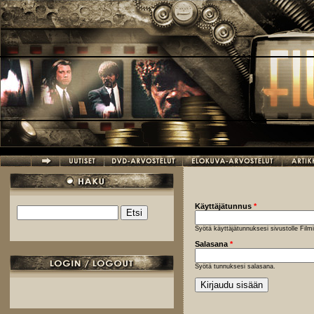
Hyppää pääsisältöön
Käyttäjätunnus
*
Etsi
Hakulomake
Syötä käyttäjätunnuksesi sivustolle Fil
Salasana
*
Syötä tunnuksesi salasana.