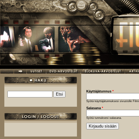
Hyppää pääsisältöön
Käyttäjätunnus
*
Etsi
Hakulomake
Syötä käyttäjätunnuksesi sivustolle Fil
Salasana
*
Syötä tunnuksesi salasana.