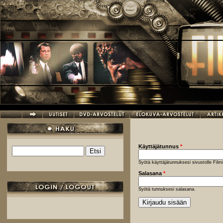
Hyppää pääsisältöön
Käyttäjätunnus
*
Etsi
Hakulomake
Syötä käyttäjätunnuksesi sivustolle Fil
Salasana
*
Syötä tunnuksesi salasana.