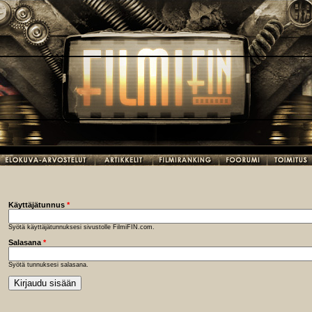
Käyttäjätunnus
*
Syötä käyttäjätunnuksesi sivustolle FilmiFIN.com.
Salasana
*
Syötä tunnuksesi salasana.