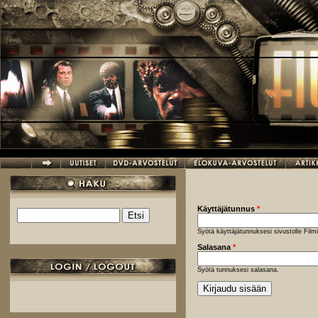
Hyppää pääsisältöön
Käyttäjätunnus
*
Etsi
Hakulomake
Syötä käyttäjätunnuksesi sivustolle Fil
Salasana
*
Syötä tunnuksesi salasana.