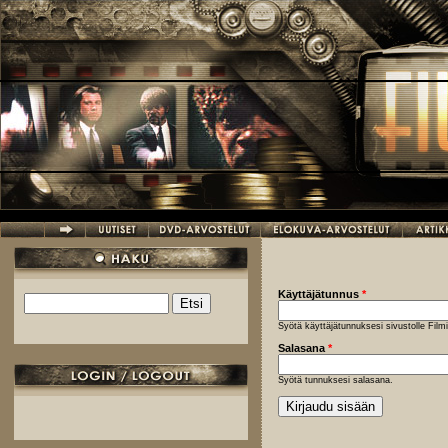
Hyppää pääsisältöön
Käyttäjätunnus
*
Etsi
Hakulomake
Syötä käyttäjätunnuksesi sivustolle Fil
Salasana
*
Syötä tunnuksesi salasana.