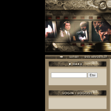
Hyppää pääsisältöön
Etsi
Hakulomake