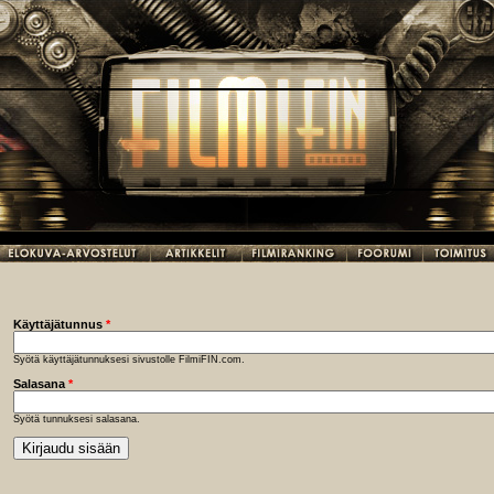
Käyttäjätunnus
*
Syötä käyttäjätunnuksesi sivustolle FilmiFIN.com.
Salasana
*
Syötä tunnuksesi salasana.