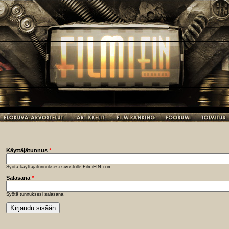
Käyttäjätunnus
*
Syötä käyttäjätunnuksesi sivustolle FilmiFIN.com.
Salasana
*
Syötä tunnuksesi salasana.