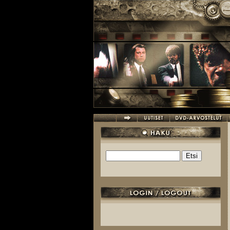
Hyppää pääsisältöön
Etsi
Hakulomake