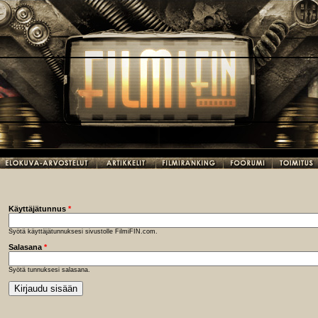
Käyttäjätunnus
*
Syötä käyttäjätunnuksesi sivustolle FilmiFIN.com.
Salasana
*
Syötä tunnuksesi salasana.