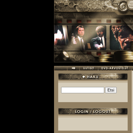
Hyppää pääsisältöön
Etsi
Hakulomake