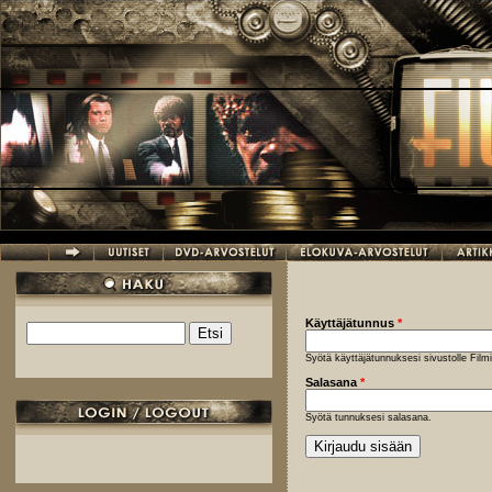
Hyppää pääsisältöön
Käyttäjätunnus
*
Etsi
Hakulomake
Syötä käyttäjätunnuksesi sivustolle Fil
Salasana
*
Syötä tunnuksesi salasana.