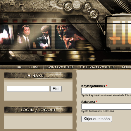
Hyppää pääsisältöön
Käyttäjätunnus
*
Etsi
Hakulomake
Syötä käyttäjätunnuksesi sivustolle Fil
Salasana
*
Syötä tunnuksesi salasana.