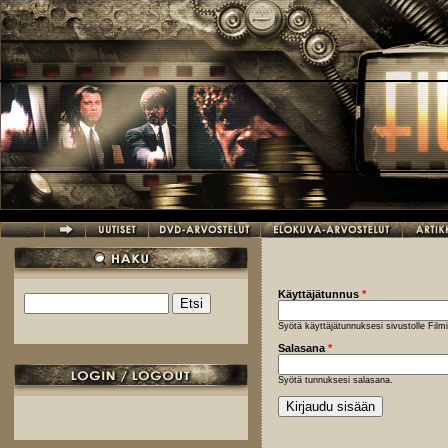
Hyppää pääsisältöön
Käyttäjätunnus
*
Etsi
Hakulomake
Syötä käyttäjätunnuksesi sivustolle Fil
Salasana
*
Syötä tunnuksesi salasana.