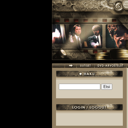
Hyppää pääsisältöön
Etsi
Hakulomake