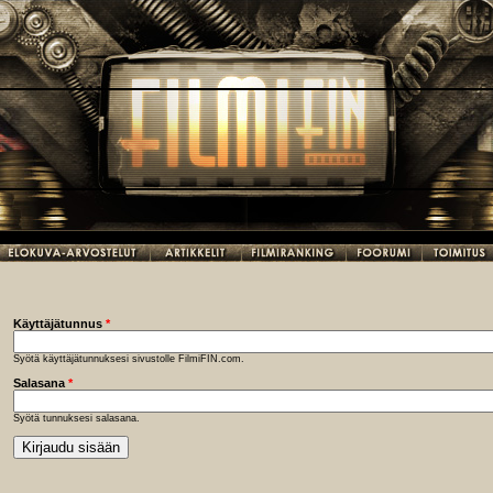
Käyttäjätunnus
*
Syötä käyttäjätunnuksesi sivustolle FilmiFIN.com.
Salasana
*
Syötä tunnuksesi salasana.