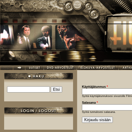
Hyppää pääsisältöön
Käyttäjätunnus
*
Etsi
Hakulomake
Syötä käyttäjätunnuksesi sivustolle Fil
Salasana
*
Syötä tunnuksesi salasana.