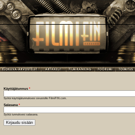
Käyttäjätunnus
*
Syötä käyttäjätunnuksesi sivustolle FilmiFIN.com.
Salasana
*
Syötä tunnuksesi salasana.