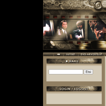
Hyppää pääsisältöön
Etsi
Hakulomake