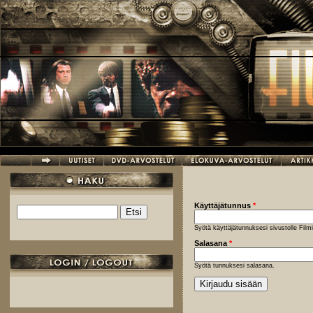
Hyppää pääsisältöön
Käyttäjätunnus
*
Etsi
Hakulomake
Syötä käyttäjätunnuksesi sivustolle Fil
Salasana
*
Syötä tunnuksesi salasana.