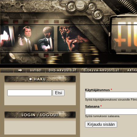
Hyppää pääsisältöön
Käyttäjätunnus
*
Etsi
Hakulomake
Syötä käyttäjätunnuksesi sivustolle Fil
Salasana
*
Syötä tunnuksesi salasana.