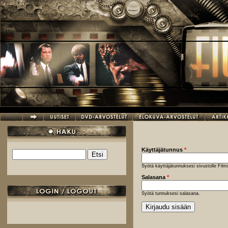
Hyppää pääsisältöön
Käyttäjätunnus
*
Etsi
Hakulomake
Syötä käyttäjätunnuksesi sivustolle Fil
Salasana
*
Syötä tunnuksesi salasana.