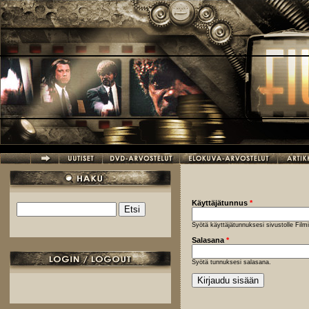
Hyppää pääsisältöön
Käyttäjätunnus
*
Etsi
Hakulomake
Syötä käyttäjätunnuksesi sivustolle Fil
Salasana
*
Syötä tunnuksesi salasana.