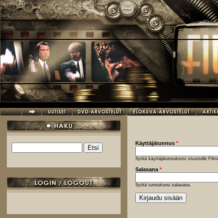
Hyppää pääsisältöön
Käyttäjätunnus
*
Etsi
Hakulomake
Syötä käyttäjätunnuksesi sivustolle Fil
Salasana
*
Syötä tunnuksesi salasana.