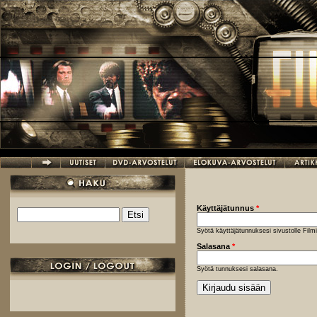
Hyppää pääsisältöön
Käyttäjätunnus
*
Etsi
Hakulomake
Syötä käyttäjätunnuksesi sivustolle Fil
Salasana
*
Syötä tunnuksesi salasana.